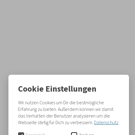
Bucher Bauspenglerei AG
Hofacker 3, 6213 Knutwil
Telefon
041 922 09 91
info@bucher.ag
Cookie Einstellungen
Neumüli 1a, 6017 Ruswil
Wir nutzen Cookies um Dir die bestmögliche
Telefon
041 495 30 53
Erfahrung zu bieten. Außerdem können wir damit
info@bucher.ag
das Verhalten der Benutzer analysieren um die
Webseite stetig für Dich zu verbessern.
Datenschutz
Impressum